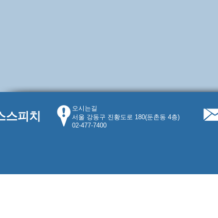
오시는길
더스스피치
​서울 강동구 진황도로 180(둔촌동 4층)
02-477-7400