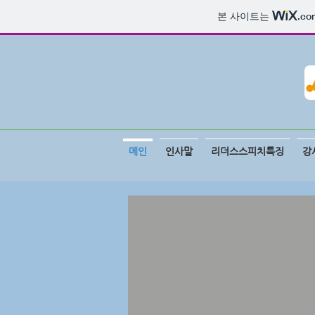
본 사이트는
.co
메인
인사말
리더스스피치특징
강