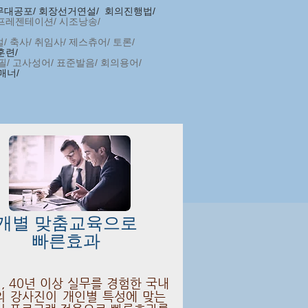
 무대공포/ 회장선거연설/ 회의진행법/
프레젠테이션/
시조낭송/
 축사/ 취임사/ 제스츄어/ 토론/
훈련/
필/ 고사성어/ 표준발음/ 회의용어/
매너/
다음페이지
​개별 맞춤교육으로
빠른효과
, 40년 이상 실무를 경험한 국내
의 강사진이 개인별 특성에 맞는