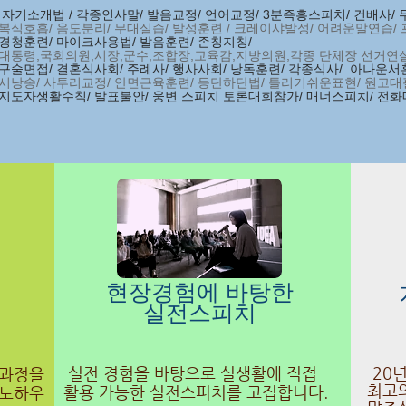
자기소개법 / 각종인사말/ 발음교정/ 언어교정/ 3분즉흥스피치/ 건배사/
복식호흡/ 음도분리/ 무대실습/
발성훈련 / 크레이샤발성/ 어려운말연습/
경청훈련/ 마이크사용법/ 발음훈련/ 존칭지칭/
대통령,국회의원,시장,군수,조합장,교육감,지방의원,각종 단체장 선거연설/
구술면접/ 결혼식사회/ 주례사/ 행사사회/ 낭독훈련/
각종식사/ 아나운서
시낭송/ 사투리교정/ 안면근육훈련/ 등단하단법/ 틀리기쉬운표현/ 원고대
지도자생활수칙/ 발표불안/ 웅변 스피치 토론대회참가/ 매너스피치/ 전화
현장경험에 바탕한
​실전스피치
실전 경험을 바탕으로 실생활에 직접
20년
육과정을
최고
활용 가능한 실전스피치를 고집합니다.
 노하우