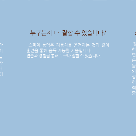
누구든지 다
잘할 수 있습니다
!
정
만
스피치 능력은 자동차를 운전하는 것과 같이
훈련을 통해 습득 가능한 기술입니다.
기
연
연습과 경험을 통해 누구나 잘할 수 있습니다.
늘
은
가
물
나
되
경
성
적
중