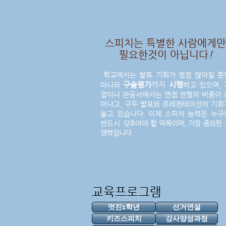
스피치는 특별한 사람에게만
필요한것이 아닙니다
!
학교에서는 발표 기회가 점점 많아질 뿐
구술평가
까지
시행
아니라
하고 있으며, 
업이나 관공서에서는 면접 전형의 비중이 
어나고, 구두 발표와 프레젠테이션의 기회
늘고 있습니다. 이제 스피치 능력은 누구
반드시
갖추어야 할 덕목이며, 가장 중요한 
쟁력입니다.
교육프로그램
멋진1학년
선거연설
키즈스피치
강사양성과정