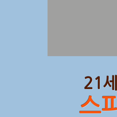
21세
스피