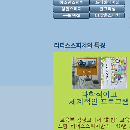
프레젠테이션
청소년스피치
성인스피치
원고작성
1:1맞춤스피치
구술 면접
리더스스피치의 특징
과학적이고
체계적인 프로그램
교육부 검정교과서 "화법" 교
포함
리더스스피치만의 40년