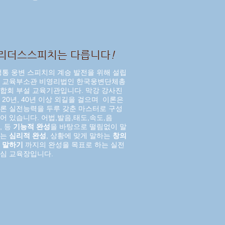
리더스스피치는
다릅니다
!
통 웅변 스피치의 계승 발전을 위해 설립
한
교육부소관 비영리법인 한국웅변단체총
합회 부설 교육기관입니다. 막강 강사진
 20년, 40년 이상 외길을 걸으며 이론은
론 실전능력을 두루 갖춘 마스터로 구성
어 있습니다.
어법,발음,태도,속도,음
, 등
기능적
완성
을 바탕으로 떨림없이 말
하는
심리적 완성
, 상황에 맞게
말하는
창의
 말하기
까지의 완성을 목표로 하는 실전
심 교육장입니다.