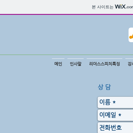
본 사이트는
.co
메인
인사말
리더스스피치특징
강
상 담