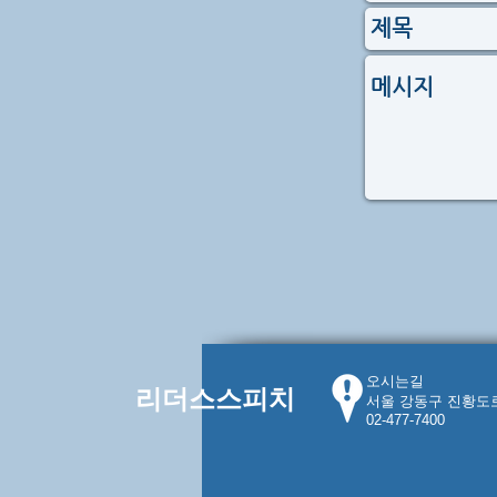
오시는길
​리더스스피치
​서울 강동구 진황도로
02-477-7400