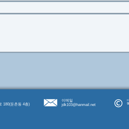
이메일
©
권
 180(둔촌동 4층)
jdk103@hanmail.net